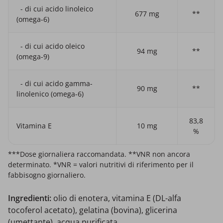
- di cui acido linoleico
677 mg
**
(omega-6)
- di cui acido oleico
94 mg
**
(omega-9)
- di cui acido gamma-
90 mg
**
linolenico (omega-6)
83,8
Vitamina E
10 mg
%
***Dose giornaliera raccomandata. **VNR non ancora
determinato. *VNR = valori nutritivi di riferimento per il
fabbisogno giornaliero.
Ingredienti:
olio di enotera, vitamina E (DL-alfa
tocoferol acetato), gelatina (bovina), glicerina
(umettante), acqua purificata.