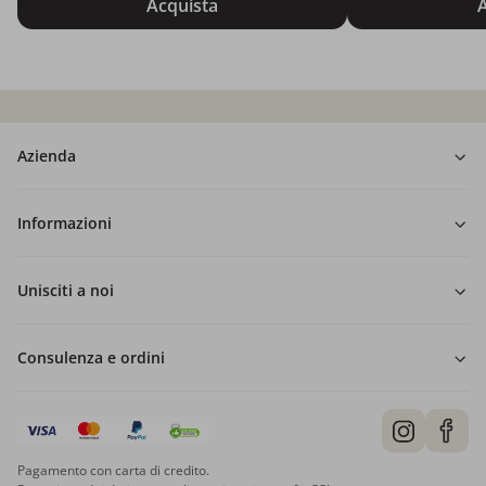
Acquista
A
Azienda
Informazioni
Unisciti a noi
Consulenza e ordini
Pagamento con carta di credito.