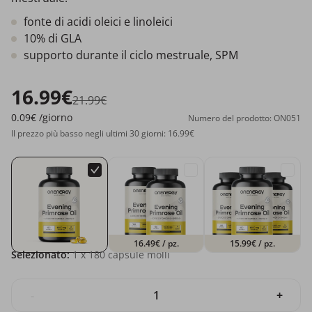
fonte di acidi oleici e linoleici
10% di GLA
supporto durante il ciclo mestruale, SPM
16.99€
21.99€
0.09€
/giorno
Numero del prodotto: ON051
Il prezzo più basso negli ultimi 30 giorni: 16.99€
16.49€
/ pz.
15.99€
/ pz.
Selezionato:
1
x 180 capsule molli
-
+