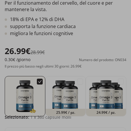
Per il funzionamento del cervello, del cuore e per
mantenere la vista.
18% di EPA e 12% di DHA
supporta la funzione cardiaca
migliora le funzioni cognitive
26.99€
28.99€
0.30€
/giorno
Numero del prodotto: ON034
Il prezzo più basso negli ultimi 30 giorni: 26.99€
25.99€
/ pz.
24.99€
/ pz.
Selezionato:
1
x 360 capsule molli