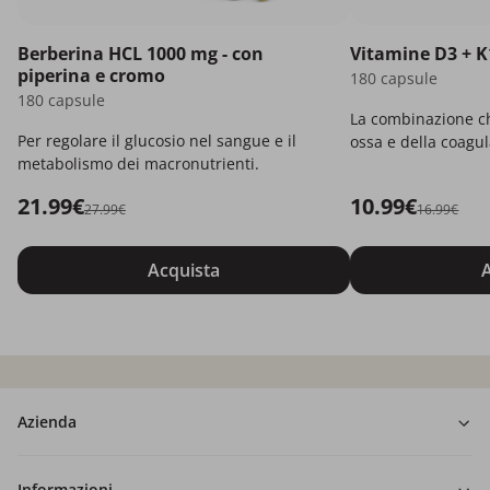
Berberina HCL 1000 mg - con
Vitamine D3 + K
piperina e cromo
180 capsule
180 capsule
La combinazione ch
Per regolare il glucosio nel sangue e il
ossa e della coagu
metabolismo dei macronutrienti.
21.99€
10.99€
27.99€
16.99€
Acquista
A
Azienda
Informazioni