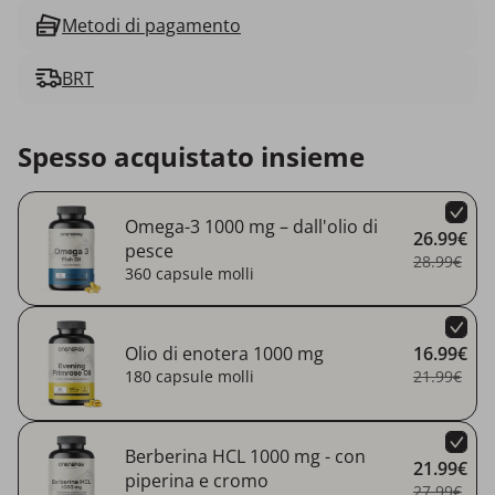
Metodi di pagamento
BRT
Spesso acquistato insieme
Omega-3 1000 mg – dall'olio di
26.99€
pesce
28.99€
360 capsule molli
Olio di enotera 1000 mg
16.99€
180 capsule molli
21.99€
Berberina HCL 1000 mg - con
21.99€
piperina e cromo
27.99€