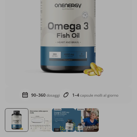
90–360
1–4
dosaggi
capsule molli al giorno