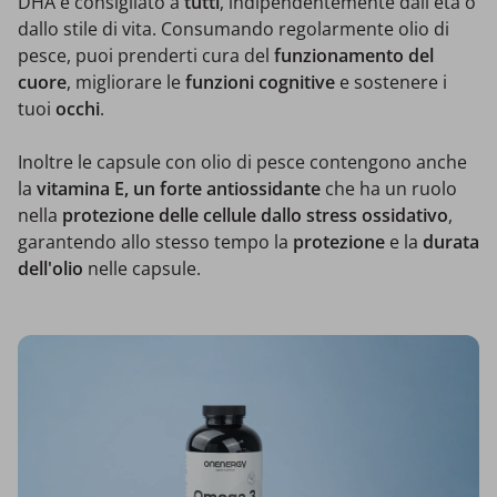
DHA è consigliato a
tutti
, indipendentemente dall'età o
dallo stile di vita. Consumando regolarmente olio di
pesce, puoi prenderti cura del
funzionamento del
cuore
, migliorare le
funzioni cognitive
e sostenere i
tuoi
occhi
.
Inoltre le capsule con olio di pesce contengono anche
la
vitamina E, un forte antiossidante
che ha un ruolo
nella
protezione delle cellule dallo stress ossidativo
,
garantendo allo stesso tempo la
protezione
e la
durata
dell'olio
nelle capsule.