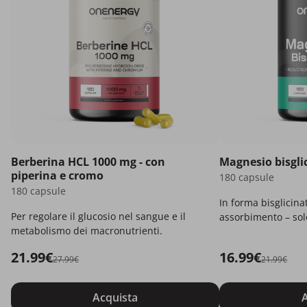
Berberina HCL 1000 mg - con
Magnesio bisgli
piperina e cromo
180 capsule
180 capsule
In forma bisglicina
Per regolare il glucosio nel sangue e il
assorbimento – solo
metabolismo dei macronutrienti.
21.99€
16.99€
27.99€
21.99€
Acquista
A