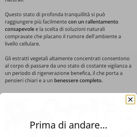
Questo stato di profonda tranquillità si può
raggiungere più facilmente
con un rallentamento
consapevole
e la scelta di soluzioni naturali
compravate che placano il rumore dell'ambiente a
livello cellulare.
Gli estratti vegetali altamente concentrati consentono
al corpo di passare da uno stato di costante vigilanza a
un periodo di rigenerazione benefica, il che porta a
pensieri chiari e a un
benessere completo.
Prima di andare...