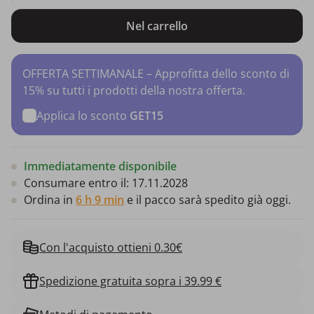
Nel carrello
OFFERTA SETTIMANALE – Approfitta dello sconto di
15% su tutti i prodotti della nostra offerta.
Applica lo sconto
GET15
Immediatamente disponibile
Consumare entro il:
17.11.2028
Ordina in
6 h 9 min
e il pacco sarà spedito già oggi.
Con l'acquisto ottieni 0.30€
Spedizione gratuita sopra i 39.99 €