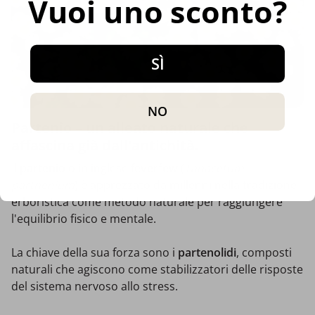
Vuoi uno sconto?
SÌ
NO
Partenio – un alleato naturale che
affascina già dall'antichità.
Il
partenio
o in inglese f
everfew
(
Tanacetum
parthenium
) è apprezzato da millenni nella tradizione
erboristica come metodo naturale per raggiungere
l'equilibrio fisico e mentale.
La chiave della sua forza sono i
partenolidi
, composti
naturali che agiscono come stabilizzatori delle risposte
del sistema nervoso allo stress.