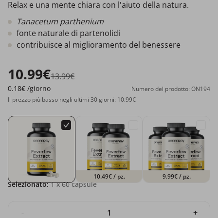
Relax e una mente chiara con l'aiuto della natura.
Tanacetum parthenium
fonte naturale di partenolidi
contribuisce al miglioramento del benessere
10.99€
13.99€
0.18€
/giorno
Numero del prodotto: ON194
Il prezzo più basso negli ultimi 30 giorni: 10.99€
10.49€
/ pz.
9.99€
/ pz.
Selezionato:
1
x 60 capsule
-
+