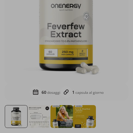
60
1
dosaggi
capsula al giorno