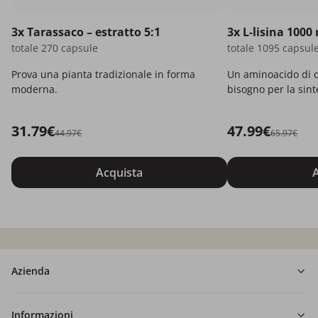
3x Tarassaco – estratto 5:1
3x L-lisina 1000
totale 270 capsule
totale 1095 capsul
Prova una pianta tradizionale in forma
Un aminoacido di c
moderna.
bisogno per la sint
proteine.
31.79€
47.99€
44.97€
65.97€
Acquista
A
Azienda
Informazioni