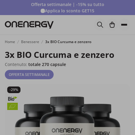
Offerta settimanale | -15% su tutto
Applica lo sconto
GET15
Home
Benessere
3x BIO Curcuma e zenzero
3x BIO Curcuma e zenzero
Contenuto:
totale 270 capsule
OFFERTA SETTIMANALE
-29%