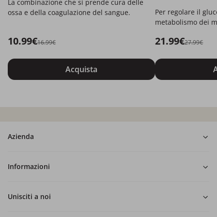
La combinazione che si prende cura delle
Per regolare il gluc
ossa e della coagulazione del sangue.
metabolismo dei m
10.99€
21.99€
16.99€
27.99€
Acquista
A
Azienda
Informazioni
Unisciti a noi