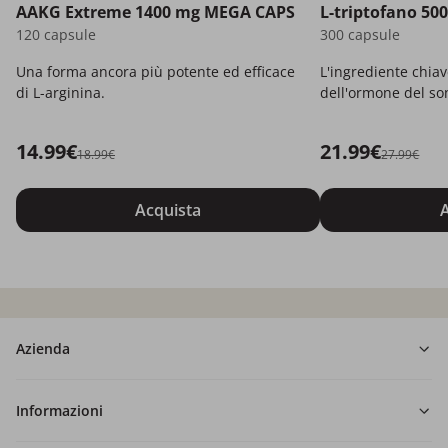
AAKG Extreme 1400 mg MEGA CAPS
L-triptofano 50
120 capsule
300 capsule
Una forma ancora più potente ed efficace
L'ingrediente chia
di L-arginina.
dell'ormone del son
14.99€
21.99€
18.99€
27.99€
Acquista
A
Azienda
Informazioni