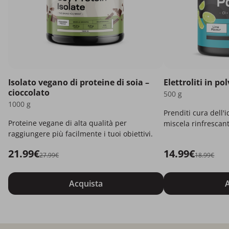
Isolato vegano di proteine di soia –
Elettroliti in po
cioccolato
500 g
1000 g
Prenditi cura dell'
Proteine vegane di alta qualità per
miscela rinfrescant
raggiungere più facilmente i tuoi obiettivi.
21.99€
14.99€
27.99€
18.99€
Acquista
A