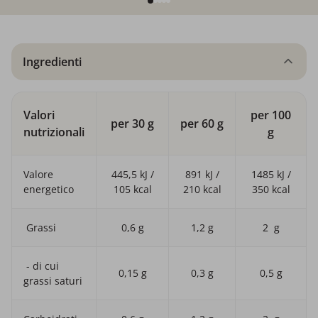
Ingredienti
Valori
per 100
per 30 g
per 60 g
nutrizionali
g
Valore
445,5 kJ /
891 kJ /
1485 kJ /
energetico
105 kcal
210 kcal
350 kcal
Grassi
0,6 g
1,2 g
2 g
- di cui
0,15 g
0,3 g
0,5 g
grassi saturi