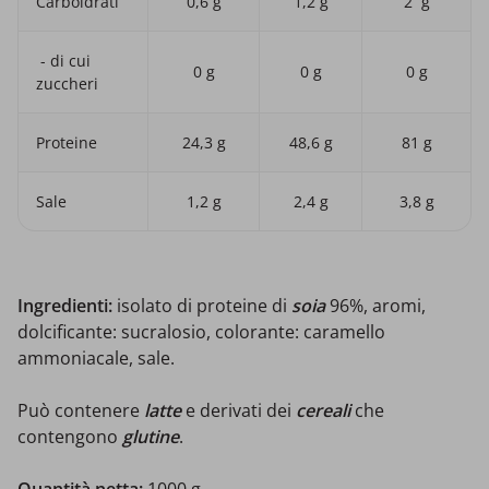
Carboidrati
0,6 g
1,2 g
2 g
- di cui
0 g
0 g
0 g
zuccheri
Proteine
24,3 g
48,6 g
81 g
Sale
1,2 g
2,4 g
3,8 g
Ingredienti:
isolato di proteine di
soia
96%, aromi,
dolcificante: sucralosio, colorante: caramello
ammoniacale, sale.
Può contenere
latte
e derivati ​​dei
cereali
che
contengono
glutine
.
Quantità netta:
1000 g