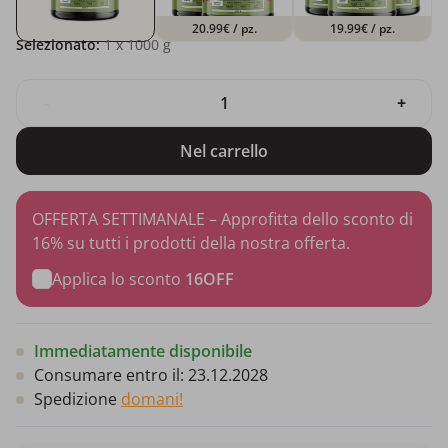
20.99€
/ pz.
19.99€
/ pz.
Selezionato:
1
x 1000 g
-
+
Nel carrello
OFFERTA SETTIMANALE – Approfitta dello sconto di
16% su tutti i prodotti della nostra offerta.
Applica lo sconto
16OFF
Immediatamente disponibile
Consumare entro il:
23.12.2028
Spedizione
domani!