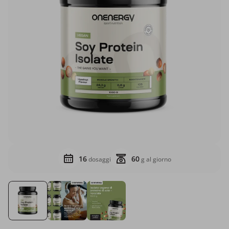
16
60
dosaggi
g al giorno