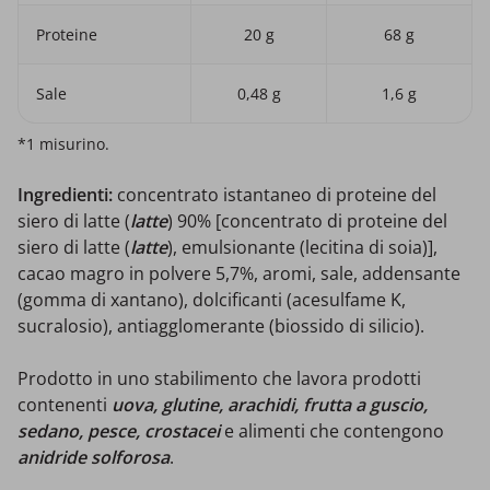
Proteine
20 g
68 g
Sale
0,48 g
1,6 g
*1 misurino.
Ingredienti:
concentrato istantaneo di proteine del
siero di latte (
latte
) 90% [concentrato di proteine del
siero di latte (
latte
), emulsionante (lecitina di soia)],
cacao magro in polvere 5,7%, aromi, sale, addensante
(gomma di xantano), dolcificanti (acesulfame K,
sucralosio), antiagglomerante (biossido di silicio).
Prodotto in uno stabilimento che lavora prodotti
contenenti
uova, glutine, arachidi, frutta a guscio,
sedano, pesce, crostacei
e alimenti che contengono
anidride solforosa
.