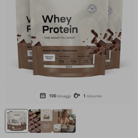
100
1
dosaggi
misurino