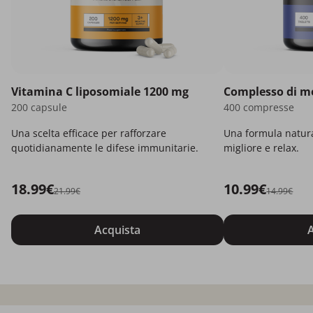
Vitamina C liposomiale 1200 mg
Complesso di m
200 capsule
400 compresse
Una scelta efficace per rafforzare
Una formula natur
quotidianamente le difese immunitarie.
migliore e relax.
18.99€
10.99€
21.99€
14.99€
Acquista
A