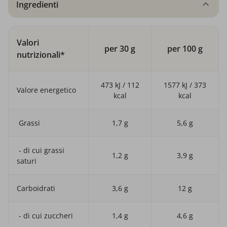
Ingredienti
Valori
per 30 g
per 100 g
nutrizionali*
473 kJ / 112
1577 kJ / 373
Valore energetico
kcal
kcal
Grassi
1,7 g
5,6 g
- di cui grassi
1,2 g
3,9 g
saturi
Carboidrati
3,6 g
12 g
- di cui zuccheri
1,4 g
4,6 g