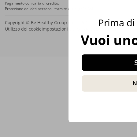
Pagamento con carta di credito.
Protezione dei dati personali tramite crittografia SSL.
Prima di 
Copyright © Be Healthy Group d.o.o. 2012 - 2026
Utilizzo dei cookie
Impostazioni dei cookie
Mappa del sito
Vuoi uno
S
N