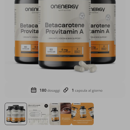
180
1
dosaggi
capsula al giorno