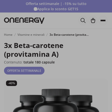
Offerta settimanale | -15% su tutto
Applica lo sconto
GET15
Home
Vitamine e minerali
3x Beta-carotene (provitamina A)
3x Beta-carotene
(provitamina A)
Contenuto:
totale 180 capsule
OFFERTA SETTIMANALE
-40%