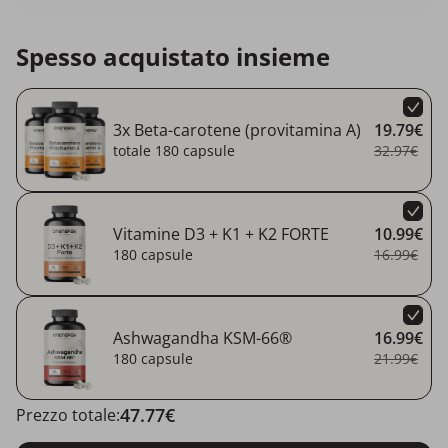
Spesso acquistato insieme
3x Beta-carotene (provitamina A)
19.79€
totale 180 capsule
32.97€
Vitamine D3 + K1 + K2 FORTE
10.99€
180 capsule
16.99€
Ashwagandha KSM-66®
16.99€
180 capsule
21.99€
47.77€
Prezzo totale: