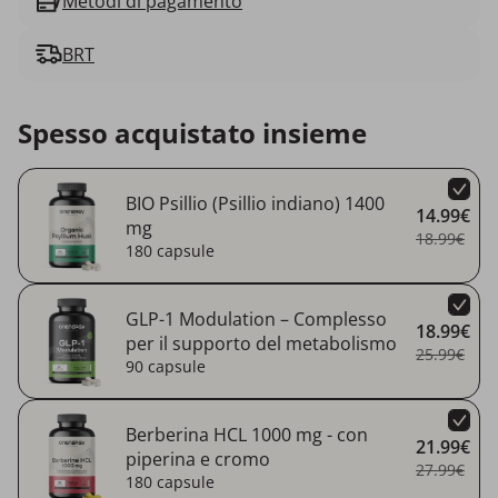
Metodi di pagamento
BRT
Spesso acquistato insieme
BIO Psillio (Psillio indiano) 1400
14.99€
mg
18.99€
180 capsule
GLP-1 Modulation – Complesso
18.99€
per il supporto del metabolismo
25.99€
90 capsule
Berberina HCL 1000 mg - con
21.99€
piperina e cromo
27.99€
180 capsule