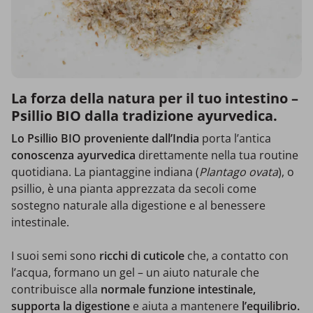
La forza della natura per il tuo intestino –
Psillio BIO dalla tradizione ayurvedica.
Lo Psillio BIO proveniente dall’India
porta l’antica
conoscenza ayurvedica
direttamente nella tua routine
quotidiana. La piantaggine indiana (
Plantago ovata
), o
psillio, è una pianta apprezzata da secoli come
sostegno naturale alla digestione e al benessere
intestinale.
I suoi semi sono
ricchi di cuticole
che, a contatto con
l’acqua, formano un gel – un aiuto naturale che
contribuisce alla
normale funzione intestinale,
supporta la digestione
e
aiuta a mantenere
l’equilibrio.