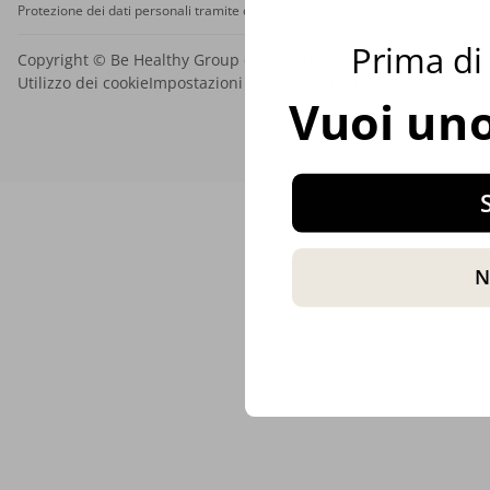
Protezione dei dati personali tramite crittografia SSL.
Prima di 
Copyright © Be Healthy Group d.o.o. 2012 - 2026
Utilizzo dei cookie
Impostazioni dei cookie
Mappa del sito
Vuoi uno
S
N