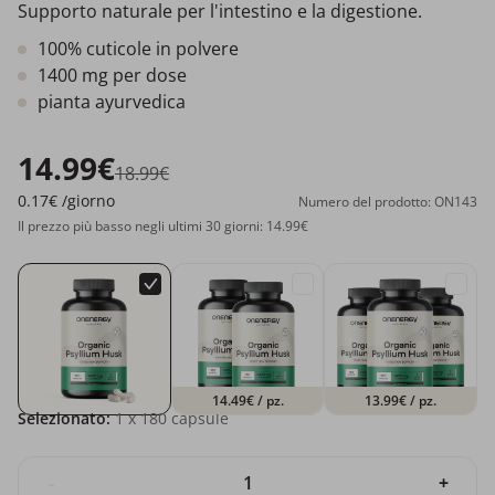
Supporto naturale per l'intestino e la digestione.
100% cuticole in polvere
1400 mg per dose
pianta ayurvedica
14.99€
18.99€
0.17€
/giorno
Numero del prodotto: ON143
Il prezzo più basso negli ultimi 30 giorni: 14.99€
14.49€
/ pz.
13.99€
/ pz.
Selezionato:
1
x 180 capsule
-
+