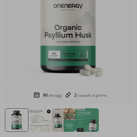
90
2
dosaggi
capsule al giorno