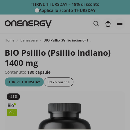
THRIVE THURSDAY – 18% di sconto
Applica lo sconto
THURSDAY
Home
Benessere
BIO Psillio (Psillio indiano) 1400 mg
BIO Psillio (Psillio indiano)
1400 mg
Contenuto:
180 capsule
THRIVE THURSDAY
0d 7h 6m 9s
-21%