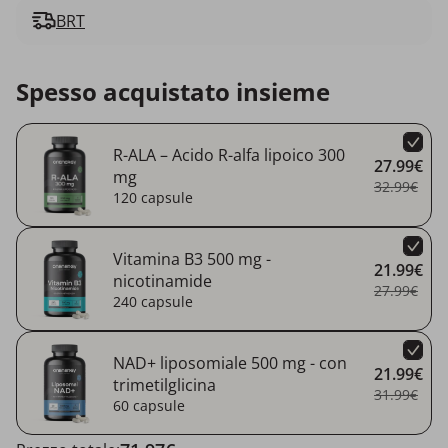
BRT
Spesso acquistato insieme
R-ALA – Acido R-alfa lipoico 300
27.99€
mg
32.99€
120 capsule
Vitamina B3 500 mg -
21.99€
nicotinamide
27.99€
240 capsule
NAD+ liposomiale 500 mg - con
21.99€
trimetilglicina
31.99€
60 capsule