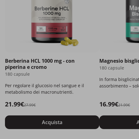
Berberina HCL 1000 mg - con
Magnesio bisgli
piperina e cromo
180 capsule
180 capsule
In forma bisglicina
Per regolare il glucosio nel sangue e il
assorbimento – solo
metabolismo dei macronutrienti.
21.99€
16.99€
27.99€
21.99€
Acquista
A