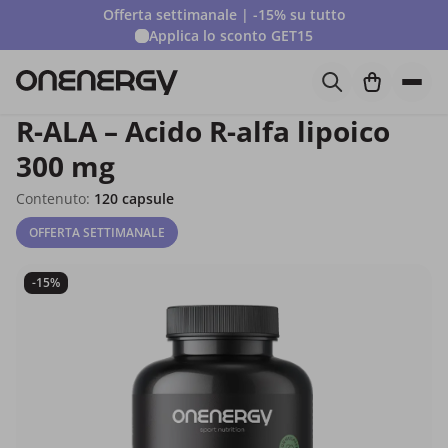
Offerta settimanale | -15% su tutto
Applica lo sconto
GET15
R-ALA – Acido R-alfa lipoico
300 mg
Contenuto:
120 capsule
OFFERTA SETTIMANALE
-15%