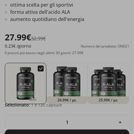
ottima scelta per gli sportivi
forma attiva dell'acido ALA
aumento quotidiano dell'energia
27.99€
32.99€
0.23€
/giorno
Numero del prodotto: ON021
Il prezzo più basso negli ultimi 30 giorni: 27.99€
26.99€
/ pz.
25.99€
/ pz.
Selezionato:
1
x 120 capsule
-
+