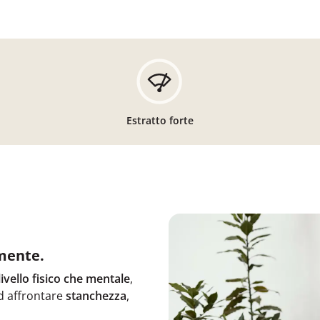
Estratto forte
 mente.
livello fisico che mentale
,
d affrontare
stanchezza
,