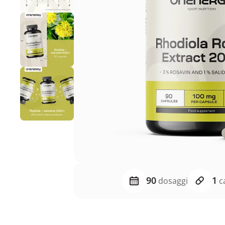
90
1
dosaggi
ca