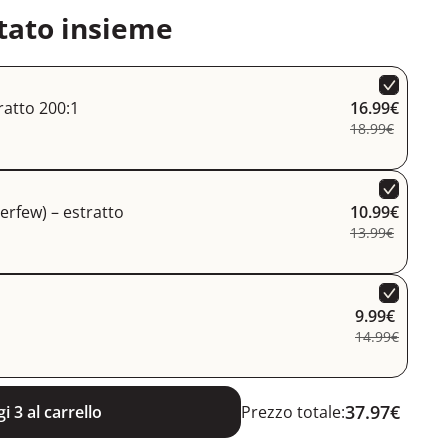
tato insieme
ratto 200:1
16.99€
18.99€
erfew) – estratto
10.99€
13.99€
9.99€
14.99€
37.97€
i 3 al carrello
Prezzo totale: