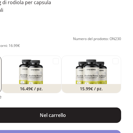
 di rodiola per capsula
li
Numero del prodotto: ON230
iorni: 16.99€
16.49€
/ pz.
15.99€
/ pz.
e
Nel carrello