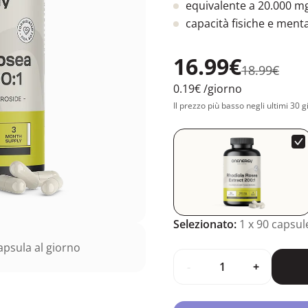
equivalente a 20.000 mg
capacità fisiche e menta
16.99€
18.99€
0.19€
/giorno
Il prezzo più basso negli ultimi 30 g
Selezionato:
1
x 90 capsul
psula al giorno
-
+