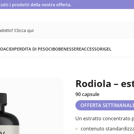
ti i prodotti della nostra offerta.
dotto? Clicca qui
OACIDI
PERDITA DI PESO
CIBO
BENESSERE
ACCESSORI
GEL
Rodiola – es
90 capsule
OFFERTA SETTIMANAL
Un estratto concentrato pe
contenuto standardizzat