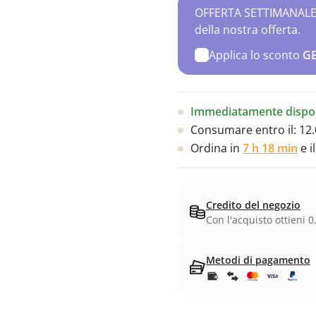
OFFERTA SETTIMANALE – 
della nostra offerta.
Applica lo sconto
G
Immediatamente dispon
Consumare entro il:
12.
Ordina in
7 h 18 min
e i
Credito del negozio
Con l'acquisto ottieni 0
Metodi di pagamento