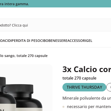
tra intera gamma.
dotto? Clicca qui
OACIDI
PERDITA DI PESO
CIBO
BENESSERE
ACCESSORI
GEL
allo sango, totale 270 capsule
3x Calcio co
totale 270 capsule
THRIVE THURSDAY
Minerale polivalente da un
necessario per mantene