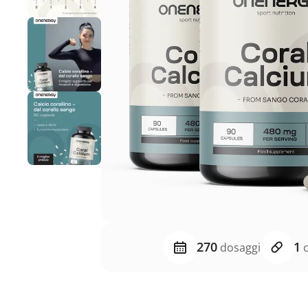
270
1
dosaggi
c