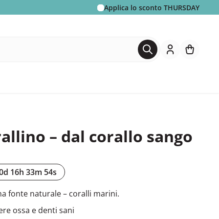
Applica lo sconto
THURSDAY
rallino – dal corallo sango
0d 16h 33m 53s
a fonte naturale – coralli marini.
re ossa e denti sani