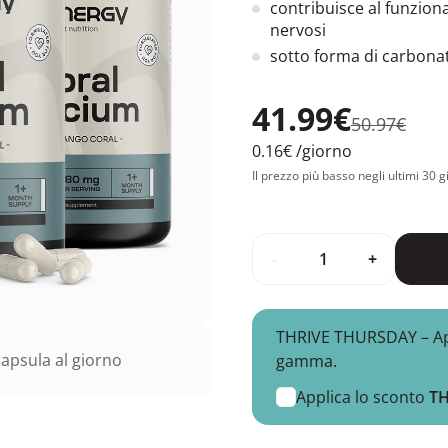
contribuisce al funzion
nervosi
sotto forma di carbonat
41.99€
50.97€
0.16€
/giorno
Il prezzo più basso negli ultimi 30 g
-
+
THRIVE THURSDAY – Appr
apsula al giorno
gamma.
Applica lo sconto
T