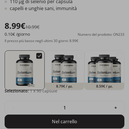
110 µg di selenio per capsula
capelli e unghie sani, immunità
8.99€
10.99€
0.10€
/giorno
Numero del prodotto: ON233
Il prezzo più basso negli ultimi 30 giorni: 8.99€
8.79€
/ pz.
8.59€
/ pz.
Selezionato:
1
x 90 capsule
-
+
Nel carrello