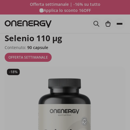
Offerta settimanale | -16% su tutto
Applica lo sconto
16OFF
Selenio 110 µg
Contenuto:
90 capsule
OFFERTA SETTIMANALE
-18%