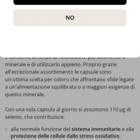
La forma di selenometionina consente un
migliore utilizzo nel corpo.
NO
Le capsule di selenio 110 µg contengono selenio nella
forma di selenometionina
, che è considerata lo
standard d'oro nell'assorbimento. A differenza delle
forme inorganiche, questa
forma organica è più stabile
e consente al corpo di riconoscere più facilmente il
minerale e di utilizzarlo appieno. Proprio grazie
all'eccezionale assorbimento le capsule sono
un'ottima scelta per coloro che affrontano sfide legate
a un'alimentazione squilibrata o a maggiori esigenze di
questo minerale.
Con una sola capsula al giorno si assumono 110 µg di
selenio, che contribuisce:
alla normale funzione del
sistema immunitario
e
alla
protezione delle cellule dallo stress ossidativo
,