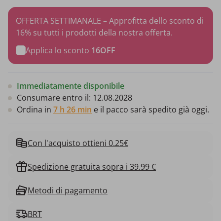
OFFERTA SETTIMANALE – Approfitta dello sconto di
16% su tutti i prodotti della nostra offerta.
Applica lo sconto
16OFF
Immediatamente disponibile
Consumare entro il:
12.08.2028
Ordina in
7 h 26 min
e il pacco sarà spedito già oggi.
Con l'acquisto ottieni 0.25€
Spedizione gratuita sopra i 39.99 €
Metodi di pagamento
BRT