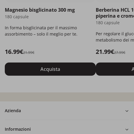
Magnesio bisglicinato 300 mg
Berberina HCL 1
piperina e crom
180 capsule
180 capsule
In forma bisglicinata per il massimo
Per regolare il gluc
assorbimento – solo il meglio per te.
metabolismo dei m
16.99€
21.99€
21.99€
27.99€
Acquista
A
Azienda
Informazioni