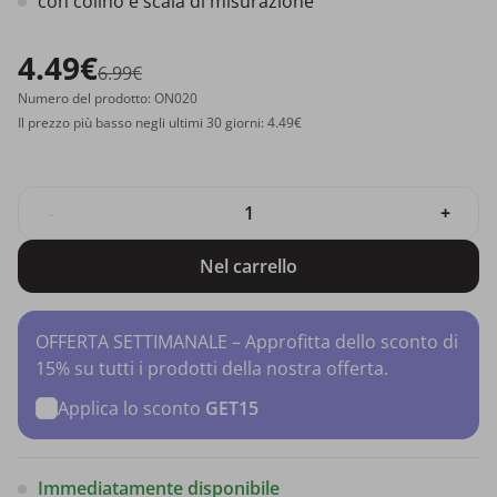
con colino e scala di misurazione
4.49€
6.99€
Numero del prodotto: ON020
Il prezzo più basso negli ultimi 30 giorni: 4.49€
-
+
Nel carrello
OFFERTA SETTIMANALE – Approfitta dello sconto di
15% su tutti i prodotti della nostra offerta.
Applica lo sconto
GET15
Immediatamente disponibile