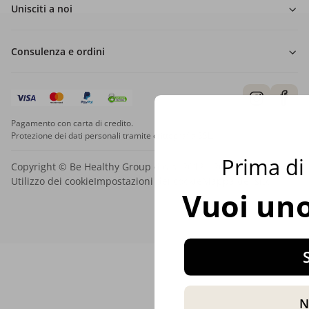
Unisciti a noi
Consulenza e ordini
Pagamento con carta di credito.
Protezione dei dati personali tramite crittografia SSL.
Prima di 
Copyright © Be Healthy Group d.o.o. 2012 - 2026
Utilizzo dei cookie
Impostazioni dei cookie
Mappa del sito
Vuoi uno
S
N