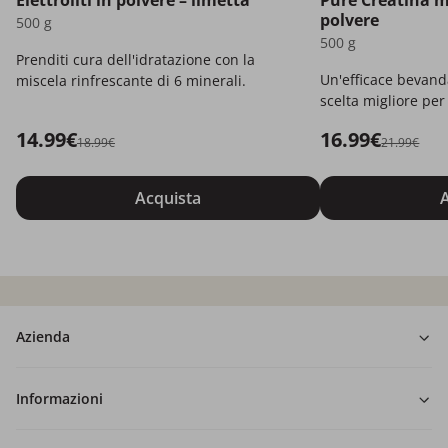
Elettroliti in polvere – limetta
Pure Creatina 
polvere
500 g
500 g
Prenditi cura dell'idratazione con la
Un'efficace bevand
miscela rinfrescante di 6 minerali.
scelta migliore per t
14.99€
16.99€
18.99€
21.99€
Acquista
A
Azienda
Informazioni