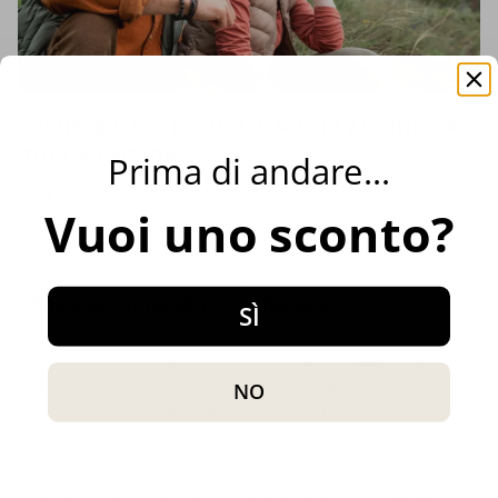
I vantaggi del prodotto Vitality Complex –
multivitamine:
Prima di andare...
24 ingredienti attivi
Vuoi uno sconto?
La formula avanzata combina vitamine, minerali,
estratti vegetali, coenzima Q10, acido alfa-lipoico,
colina ed enzimi digestivi.
Energia, immunità e protezione
SÌ
La combinazione di nutrienti versatile supporta il
sistema immunitario, riduce la stanchezza, regola il
funzionamento degli ormoni, protegge le cellule e
NO
supporta il sistema nervoso per rimanere vitali ogni
giorno.
Azione sinergica
I singoli ingredienti si completano e insieme agiscono