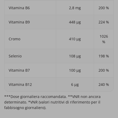
Vitamina B6
2,8 mg
200 %
Vitamina B9
448 μg
224 %
1026
Cromo
410 μg
%
Selenio
108 μg
198 %
Vitamina B7
100 μg
200 %
Vitamina B12
6 μg
240 %
***Dose giornaliera raccomandata. **VNR non ancora
determinato. *VNR (valori nutritivi di riferimento per il
fabbisogno giornaliero).