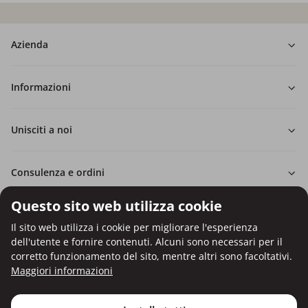
Azienda
Informazioni
Unisciti a noi
Consulenza e ordini
Questo sito web utilizza cookie
Il sito web utilizza i cookie per migliorare l'esperienza
dell'utente e fornire contenuti. Alcuni sono necessari per il
Pagamento con carta di credito.
corretto funzionamento del sito, mentre altri sono facoltativi.
Protezione dei dati personali tramite crittografia SSL.
Maggiori informazioni
Copyright © Be Healthy Group d.o.o. 2012 - 2026
Utilizzo dei cookie
Impostazioni dei cookie
Mappa del sito