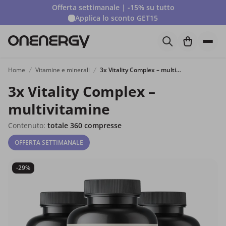
Offerta settimanale | -15% su tutto
Applica lo sconto
GET15
Home
Vitamine e minerali
3x Vitality Complex – multivitamine
3x Vitality Complex –
multivitamine
Contenuto:
totale 360 compresse
OFFERTA SETTIMANALE
-29%