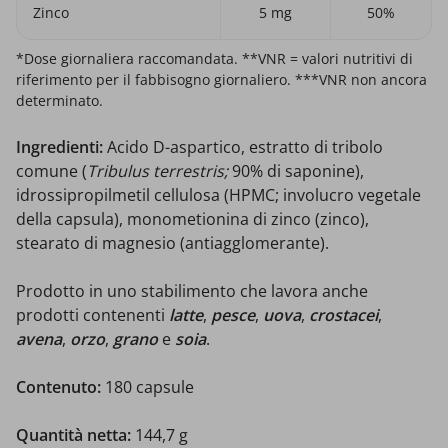
Zinco
5 mg
50%
*Dose giornaliera raccomandata. **VNR = valori nutritivi di
riferimento per il fabbisogno giornaliero. ***VNR non ancora
determinato.
Ingredienti:
Acido D-aspartico, estratto di tribolo
comune (
Tribulus terrestris;
90% di saponine),
idrossipropilmetil cellulosa (HPMC; involucro vegetale
della capsula), monometionina di zinco (zinco),
stearato di magnesio (antiagglomerante).
Prodotto in uno stabilimento che lavora anche
prodotti contenenti
latte
,
pesce
,
uova
,
crostacei
,
avena
,
orzo
,
grano
e
soia
.
Contenuto:
180 capsule
Quantità netta:
144,7 g