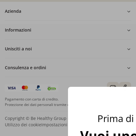
Azienda
Informazioni
Unisciti a noi
Consulenza e ordini
Pagamento con carta di credito.
Protezione dei dati personali tramite crittografia SSL.
Prima di 
Copyright © Be Healthy Group d.o.o. 2012 - 2026
Utilizzo dei cookie
Impostazioni dei cookie
Mappa del sito
Vuoi uno