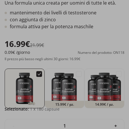
Una formula unica creata per uomini di tutte le età.
mantenimento dei livelli di testosterone
con aggiunta di zinco
formula attiva per la potenza maschile
16.99€
21.99€
0.09€
/giorno
Numero del prodotto: ON118
Il prezzo più basso negli ultimi 30 giorni: 16.99€
15.99€
/ pz.
14.99€
/ pz.
Selezionato:
1
x 180 capsule
-
+