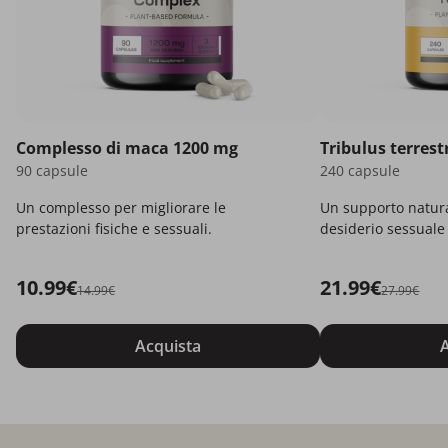
Complesso di maca 1200 mg
Tribulus terrest
90 capsule
240 capsule
Un complesso per migliorare le
Un supporto natura
prestazioni fisiche e sessuali.
desiderio sessuale 
intimi.
10.99€
21.99€
14.99€
27.99€
Acquista
A