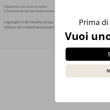
Pagamento con carta di credito.
Protezione dei dati personali tramite crittografia SSL.
Prima di 
Copyright © Be Healthy Group d.o.o. 2012 - 2026
Utilizzo dei cookie
Impostazioni dei cookie
Mappa del sito
Vuoi uno
S
N