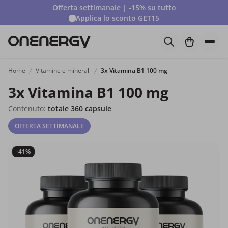
Offerta settimanale | -15% su tutto
Applica lo sconto
GET15
Home
Vitamine e minerali
3x Vitamina B1 100 mg
3x Vitamina B1 100 mg
Contenuto:
totale 360 capsule
OFFERTA SETTIMANALE
-41%