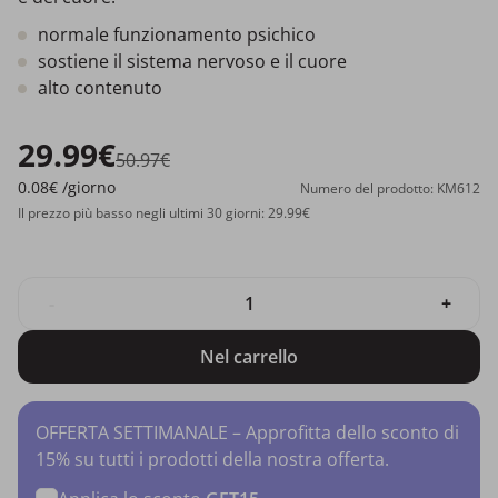
normale funzionamento psichico
sostiene il sistema nervoso e il cuore
alto contenuto
29.99€
50.97€
0.08€
/giorno
Numero del prodotto: KM612
Il prezzo più basso negli ultimi 30 giorni: 29.99€
-
+
Nel carrello
OFFERTA SETTIMANALE – Approfitta dello sconto di
15% su tutti i prodotti della nostra offerta.