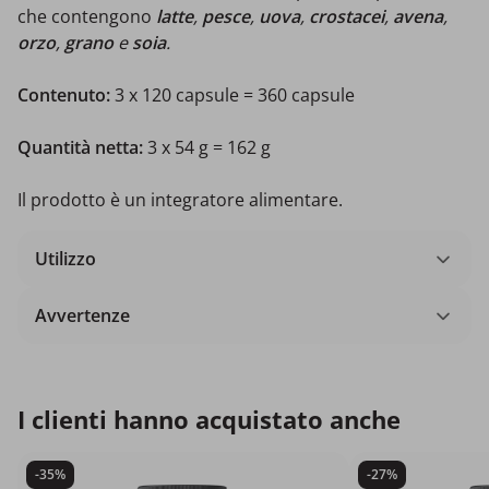
che contengono
latte
,
pesce
,
uova
,
crostacei
,
avena
,
orzo
,
grano
e
soia
.
Contenuto:
3 x 120 capsule = 360 capsule
Quantità netta:
3 x 54 g = 162 g
Il prodotto è un integratore alimentare.
Utilizzo
Avvertenze
I clienti hanno acquistato anche
-35%
-27%