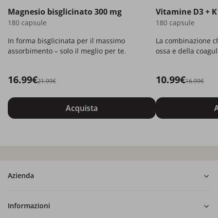
Magnesio bisglicinato 300 mg
Vitamine D3 + K
180 capsule
180 capsule
In forma bisglicinata per il massimo
La combinazione ch
assorbimento – solo il meglio per te.
ossa e della coagu
16.99€
10.99€
21.99€
16.99€
Acquista
A
Azienda
Informazioni