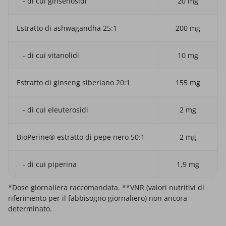
- di cui ginsenosidi
20 mg
Estratto di ashwagandha 25:1
200 mg
- di cui vitanolidi
10 mg
Estratto di ginseng siberiano 20:1
155 mg
- di cui eleuterosidi
2 mg
BioPerine® estratto di pepe nero 50:1
2 mg
- di cui piperina
1,9 mg
*Dose giornaliera raccomandata. **VNR (valori nutritivi di
riferimento per il fabbisogno giornaliero) non ancora
determinato.