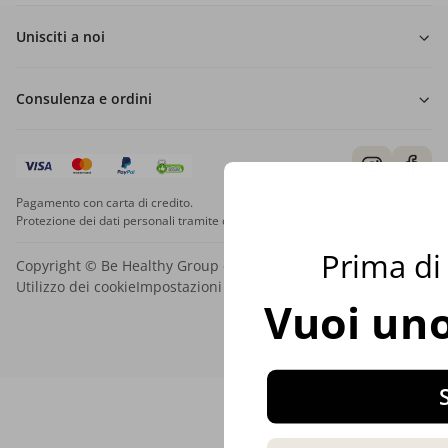
Unisciti a noi
Consulenza e ordini
Pagamento con carta di credito.
Protezione dei dati personali tramite crittografia SSL.
Prima di 
Copyright © Be Healthy Group d.o.o. 2012 - 2026
Utilizzo dei cookie
Impostazioni dei cookie
Mappa del sito
Vuoi uno
S