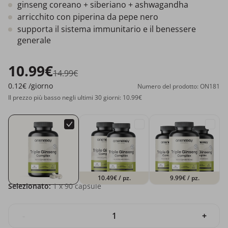
ginseng coreano + siberiano + ashwagandha
arricchito con piperina da pepe nero
supporta il sistema immunitario e il benessere
generale
10.99€
14.99€
0.12€
/giorno
Numero del prodotto: ON181
Il prezzo più basso negli ultimi 30 giorni: 10.99€
10.49€
/ pz.
9.99€
/ pz.
Selezionato:
1
x 90 capsule
-
+