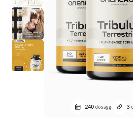
240
3
dosaggi
c