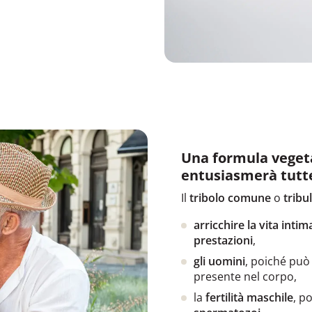
Una formula vegeta
entusiasmerà tutte
Il
tribolo comune
o
tribu
arricchire la vita intim
prestazioni
,
gli uomini
, poiché può
presente nel corpo,
la
fertilità maschile
, p