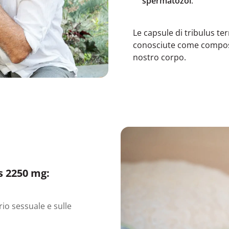
spermatozoi
.
Le capsule di tribulus te
conosciute come composti
nostro corpo.
s 2250 mg:
rio sessuale e sulle