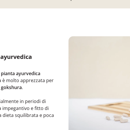
a ayurvedica
a
pianta ayurvedica
ca è molto apprezzata per
i
gokshura
.
ialmente in periodi di
a impegantivo e fitto di
 dieta squilibrata e poca