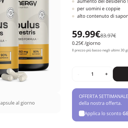
aumento del desiderio 
per uomini e coppie
alto contenuto di sapo
59.99€
83.97€
0.25€
/giorno
Il prezzo più basso negli ultimi 30 g
-
+
OFFERTA SETTIMANALE – 
apsule al giorno
della nostra offerta.
Applica lo sconto
G