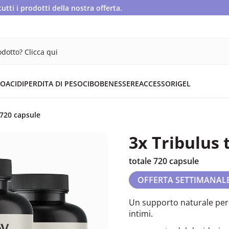
ti i prodotti della nostra offerta.
dotto? Clicca qui
OACIDI
PERDITA DI PESO
CIBO
BENESSERE
ACCESSORI
GEL
 720 capsule
3x Tribulus 
totale 720 capsule
OFFERTA SETTIMANAL
Un supporto naturale per 
intimi.