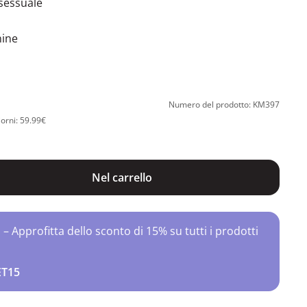
sessuale
nine
Numero del prodotto: KM397
iorni: 59.99€
Nel carrello
Approfitta dello sconto di 15% su tutti i prodotti
ET15