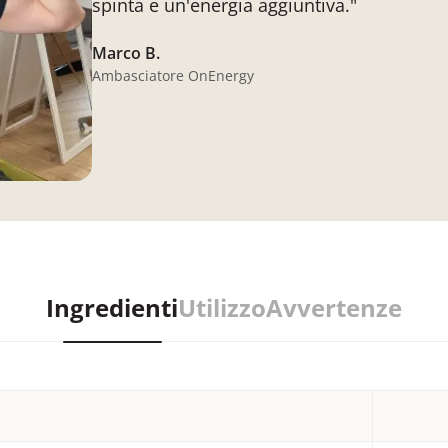
spinta e un'energia aggiuntiva."
Marco B.
Ambasciatore OnEnergy
Ingredienti
Utilizzo
Avvertenze