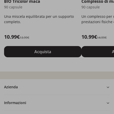
BIO Tricolor maca
Complesso di m
90 capsule
90 capsule
Una miscela equilibrata per un supporto
Un complesso per m
completo.
prestazioni fisiche 
10.99€
10.99€
13.99€
14.99€
Acquista
A
Azienda
Informazioni