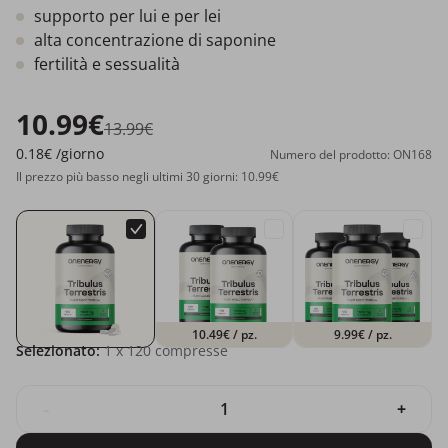
supporto per lui e per lei
alta concentrazione di saponine
fertilità e sessualità
10.99€
13.99€
0.18€
/giorno
Numero del prodotto: ON168
Il prezzo più basso negli ultimi 30 giorni: 10.99€
10.49€
/ pz.
9.99€
/ pz.
Selezionato:
1
x 120 compresse
-
+