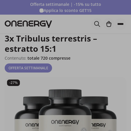
Offerta settimanale | -15% su tutto
Applica lo sconto
GET15
3x Tribulus terrestris –
estratto 15:1
Contenuto:
totale 720 compresse
OFFERTA SETTIMANALE
-27%