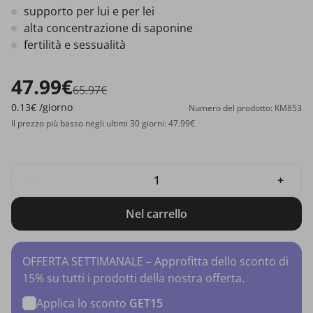
supporto per lui e per lei
alta concentrazione di saponine
fertilità e sessualità
47.99€
65.97€
0.13€
/giorno
Numero del prodotto: KM853
Il prezzo più basso negli ultimi 30 giorni: 47.99€
-
+
Nel carrello
OFFERTA SETTIMANALE – Approfitta dello sconto di
15% su tutti i prodotti della nostra offerta.
Applica lo sconto
GET15