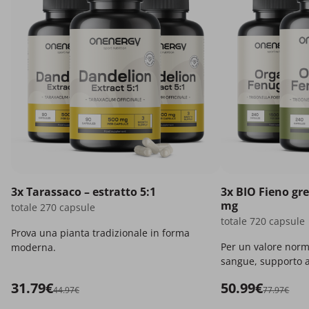
3x Tarassaco – estratto 5:1
3x BIO Fieno gre
mg
totale 270 capsule
totale 720 capsule
Prova una pianta tradizionale in forma
Per un valore norm
moderna.
sangue, supporto al
metabolismo.
31.79€
50.99€
44.97€
77.97€