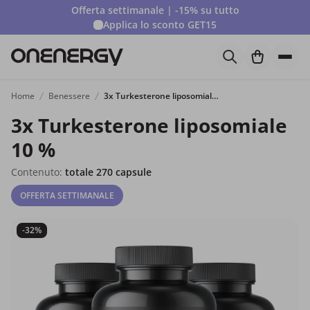
Offerta settimanale | -15% su tutto
Applica lo sconto
GET15
Home
Benessere
3x Turkesterone liposomiale 10 %
3x Turkesterone liposomiale
10 %
Contenuto:
totale 270 capsule
OFFERTA SETTIMANALE
-32%