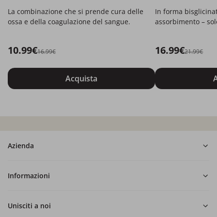
La combinazione che si prende cura delle
In forma bisglicina
ossa e della coagulazione del sangue.
assorbimento – solo
10.99€
16.99€
16.99€
21.99€
Acquista
A
Azienda
Informazioni
Unisciti a noi