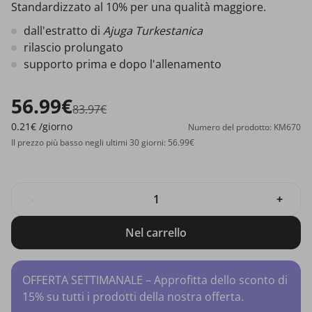
Standardizzato al 10% per una qualità maggiore.
dall'estratto di
Ajuga Turkestanica
rilascio prolungato
supporto prima e dopo l'allenamento
56.99€
83.97€
0.21€
/giorno
Numero del prodotto: KM670
Il prezzo più basso negli ultimi 30 giorni: 56.99€
-
+
Nel carrello
OFFERTA SETTIMANALE – Approfitta dello sconto di
15% su tutti i prodotti della nostra offerta.