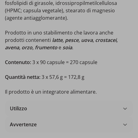
fosfolipidi di girasole, idrossipropilmetilcellulosa
(HPMC; capsula vegetale), stearato di magnesio
(agente antiagglomerante).
Prodotto in uno stabilimento che lavora anche
prodotti contenenti
latte, pesce, uova, crostacei,
avena, orzo, frumento
e
soia
.
Contenuto:
3 x 90 capsule = 270 capsule
Quantità netta:
3 x 57,6 g = 172,8 g
Il prodotto è un integratore alimentare.
Utilizzo
Avvertenze