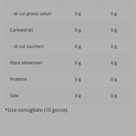
- di cui grassi saturi
0 g
0 g
Carboidrati
0 g
0 g
- di cui zuccheri
0 g
0 g
Fibre alimentari
0 g
0 g
Proteine
0 g
0 g
Sale
0 g
0 g
*Uso consigliato (10 gocce).