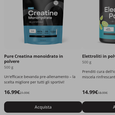
Pure Creatina monoidrato in
Elettroliti in po
polvere
500 g
500 g
Prenditi cura dell'
Un'efficace bevanda pre-allenamento – la
miscela rinfrescant
scelta migliore per tutti gli sportivi!
16.99€
14.99€
21.99€
18.99€
Acquista
A