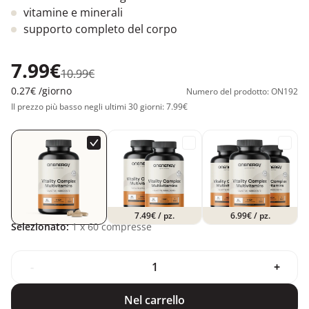
vitamine e minerali
supporto completo del corpo
7.99€
10.99€
0.27€
/giorno
Numero del prodotto: ON192
Il prezzo più basso negli ultimi 30 giorni: 7.99€
7.49€
/ pz.
6.99€
/ pz.
Selezionato:
1
x 60 compresse
-
+
Nel carrello