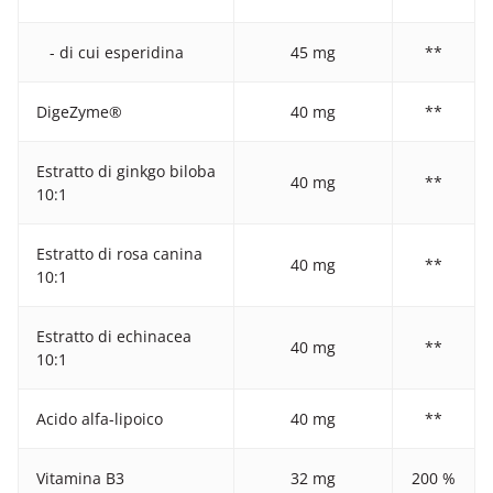
- di cui esperidina
45 mg
**
DigeZyme®
40 mg
**
Estratto di ginkgo biloba
40 mg
**
10:1
Estratto di rosa canina
40 mg
**
10:1
Estratto di echinacea
40 mg
**
10:1
Acido alfa-lipoico
40 mg
**
Vitamina B3
32 mg
200 %