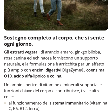
Sostegno completo al corpo, che si sente
ogni giorno.
Gli
e
stratti
vegetali
di arancio amaro, ginkgo biloba,
rosa canina ed echinacea forniscono un supporto
naturale, e la formulazione è arricchita per un effetto
più ampio con
enzimi digestivi
DigeZyme®,
coenzima
Q10
,
acido alfa-lipoico
e
colina
.
Un ampio spettro di vitamine e minerali supporta le
funzioni chiave del corpo e contribuisce, tra le altre
cose:
al funzionamento del
sistema immunitario
(vitamin
a
C, B6, B12, ferro),