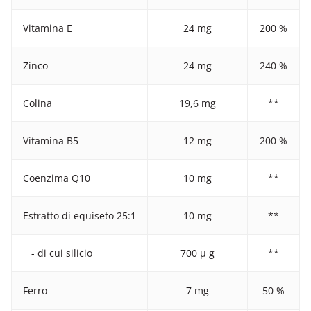
Vitamina E
24 mg
200 %
Zinco
24 mg
240 %
Colina
19,6 mg
**
Vitamina B5
12 mg
200 %
Coenzima Q10
10 mg
**
Estratto di equiseto 25:1
10 mg
**
- di cui silicio
700 μ
g
**
Ferro
7 mg
50 %