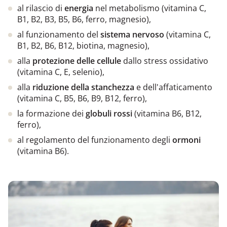
al ril
ascio di
energia
nel metabolismo (vitamina C,
B1, B2, B3, B5, B6, ferro, magnesio),
al funzionamento del
sistema nervoso
(vitamina C,
B1,
B2, B6, B12, biotina, magnesio),
a
lla
protezione delle cellule
dallo stress ossidativo
(vitamina C, E, selenio),
alla
riduzione della
s
tanchezza
e dell'affaticam
ento
(vitamina C, B5, B6, B9, B12, ferro),
la form
azione dei
globuli rossi
(vitamina B6, B12,
ferro),
al regolamento del funzionamento degli
ormoni
(vi
tamina B6).