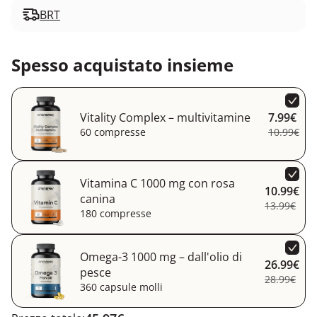
BRT
Spesso acquistato insieme
Vitality Complex – multivitamine
7.99€
60 compresse
10.99€
Vitamina C 1000 mg con rosa
10.99€
canina
13.99€
180 compresse
Omega-3 1000 mg – dall'olio di
26.99€
pesce
28.99€
360 capsule molli