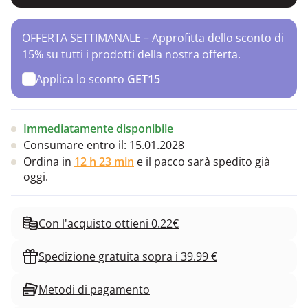
OFFERTA SETTIMANALE – Approfitta dello sconto di
15% su tutti i prodotti della nostra offerta.
Applica lo sconto
GET15
Immediatamente disponibile
Consumare entro il:
15.01.2028
Ordina in
12 h 23 min
e il pacco sarà spedito già
oggi.
Con l'acquisto ottieni 0.22€
Spedizione gratuita sopra i 39.99 €
Metodi di pagamento