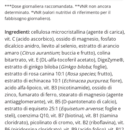
***Dose giornaliera raccomandata. **VNR non ancora
determinato. *VNR (valori nutritivi di riferimento per il
fabbisogno giornaliero).
Ingredienti:
cellulosa microcristallina (agente di carica),
vit. C (acido ascorbico), ossido di magnesio, fosfato
dicalcico anidro, lievito al selenio, estratto di arancio
amaro (
Citrus aurantium
; buccia e frutto), colina
bitartrato, vit. E (DL-alfa-tocoferil acetato), DigeZyme®,
estratto di ginkgo biloba (
Ginkgo biloba
; foglie),
estratto di rosa canina 10:1 (
Rosa species
; frutto),
estratto di echinacea 10:1 (
Echinacea purpurea
; fiore),
acido alfa-lipoico, vit. B3 (nicotinamide), ossido di
zinco, fumarato di ferro, stearato di magnesio (agente
antiagglomerante), vit. B5 (D-pantotenato di calcio),
estratto di equiseto 25:1 (
Equisetum arvense
; foglie e
steli), coenzima Q10, vit. B7 (biotina), vit. B1 (tiamina
cloridrato), picolinato di cromo, vit. B2 (riboflavina), vit.
B6 (piridossina cloridrato), vit. B9 (acido folico), vit. B12