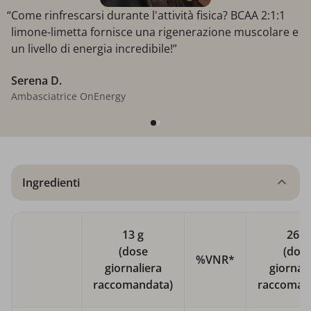
“Come rinfrescarsi durante l'attività fisica? BCAA 2:1:1
limone-limetta fornisce una rigenerazione muscolare e
un livello di energia incredibile!”
Serena D.
Ambasciatrice OnEnergy
Ingredienti
13 g
26 g
(dose
(dos
%VNR*
giornaliera
giornali
raccomandata)
raccoman