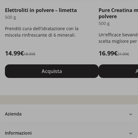
Elettroliti in polvere – limetta
Pure Creatina 
polvere
500 g
500 g
Prenditi cura dell'idratazione con la
Un'efficace bevand
miscela rinfrescante di 6 minerali.
scelta migliore per t
14.99€
16.99€
18.99€
21.99€
Acquista
A
Azienda
Informazioni