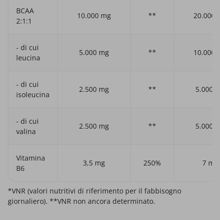
BCAA
10.000 mg
**
20.000 
2:1:1
- di cui
5.000 mg
**
10.000 
leucina
- di cui
2.500 mg
**
5.000 
isoleucina
- di cui
2.500 mg
**
5.000 
valina
Vitamina
3,5 mg
250%
7 mg
B6
*VNR (valori nutritivi di riferimento per il fabbisogno
giornaliero). **VNR non ancora determinato.