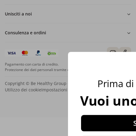
Unisciti a noi
Consulenza e ordini
Pagamento con carta di credito.
Protezione dei dati personali tramite crittografia SSL.
Prima di 
Copyright © Be Healthy Group d.o.o. 2012 - 2026
Utilizzo dei cookie
Impostazioni dei cookie
Mappa del sito
Vuoi uno
S