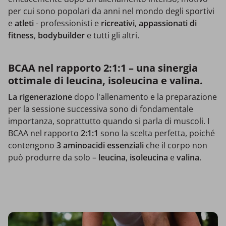
per cui sono popolari da anni nel mondo degli sportivi
e
atleti
- professionisti e
ricreativi
,
appassionati di
fitness
,
bodybuilder
e tutti gli altri.
BCAA nel rapporto 2:1:1 – una sinergia
ottimale di leucina, isoleucina e valina.
La rigenerazione
dopo l'allenamento e la preparazione
per la sessione successiva sono di fondamentale
importanza, soprattutto quando si parla di muscoli. I
BCAA nel rapporto
2:1:1
sono la scelta perfetta, poiché
contengono
3 aminoacidi essenziali
che il corpo non
può produrre da solo –
leucina
,
isoleucina
e
valina
.