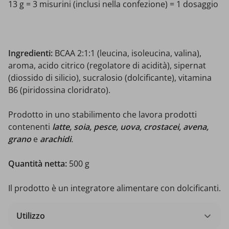
13 g = 3 misurini (inclusi nella confezione) = 1 dosaggio
Ingredienti:
BCAA 2:1:1 (leucina, isoleucina, valina),
aroma, acido citrico (regolatore di acidità), sipernat
(diossido di silicio), sucralosio (dolcificante), vitamina
B6 (piridossina cloridrato).
Prodotto in uno stabilimento che lavora prodotti
contenenti
latte, soia, pesce, uova, crostacei, avena,
grano
e
arachidi
.
Quantità netta:
500 g
Il prodotto è un integratore alimentare con dolcificanti.
Utilizzo