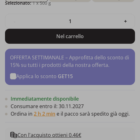
Selezionato:
1
x 500 g
-
+
Nel carrello
OFFERTA SETTIMANALE – Approfitta dello sconto di
15% su tutti i prodotti della nostra offerta.
Applica lo sconto
GET15
Immediatamente disponibile
Consumare entro il:
30.11.2027
Ordina in
2 h 2 min
e il pacco sarà spedito già oggi.
Con l'acquisto ottieni 0.46€