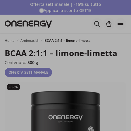
Offerta settimanale | -15% su tutto
Applica lo sconto
GET15
Home
Aminoacidi
BCAA 2:1:1 – limone-limetta
BCAA 2:1:1 – limone-limetta
Contenuto:
500 g
OFFERTA SETTIMANALE
-39%