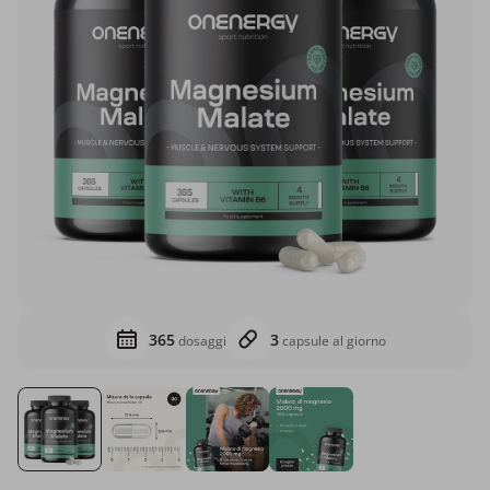
365
3
dosaggi
capsule al giorno