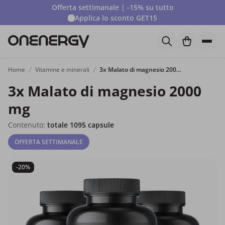
Offerta settimanale | -15% su tutto
Applica lo sconto
GET15
Home
Vitamine e minerali
3x Malato di magnesio 2000 mg
3x Malato di magnesio 2000
mg
Contenuto:
totale 1095 capsule
OFFERTA SETTIMANALE
-20%