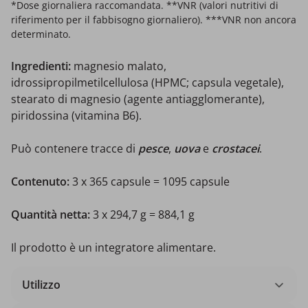
*Dose giornaliera raccomandata. **VNR (valori nutritivi di
riferimento per il fabbisogno giornaliero). ***VNR non ancora
determinato.
Ingredienti:
magnesio malato,
idrossipropilmetilcellulosa (HPMC; capsula vegetale),
stearato di magnesio (agente antiagglomerante),
piridossina (vitamina B6).
Può contenere tracce di
pesce
,
uova
e
crostacei
.
Contenuto:
3 x 365 capsule = 1095 capsule
Quantità netta:
3 x 294,7 g = 884,1 g
Il prodotto è un integratore alimentare.
Utilizzo