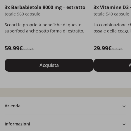
3x Barbabietola 8000 mg – estratto
3x Vitamine D3 
totale 960 capsule
totale 540 capsule
Scopri le proprietà benefiche di questo
La combinazione ch
superfood anche sotto forma di estratto.
ossa e della coagu
59.99€
29.99€
83.97€
50.97€
Acquista
A
Azienda
Informazioni