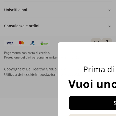
Unisciti a noi
Consulenza e ordini
Pagamento con carta di credito.
Protezione dei dati personali tramite crittografia SSL.
Prima di 
Copyright © Be Healthy Group d.o.o. 2012 - 2026
Utilizzo dei cookie
Impostazioni dei cookie
Mappa del sito
Vuoi uno
S