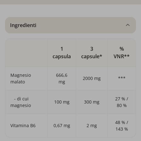
Ingredienti
1
3
%
capsula
capsule*
VNR**
Magnesio
666,6
2000 mg
***
malato
mg
- di cui
27 % /
100 mg
300 mg
magnesio
80 %
48 % /
Vitamina B6
0,67 mg
2 mg
143 %