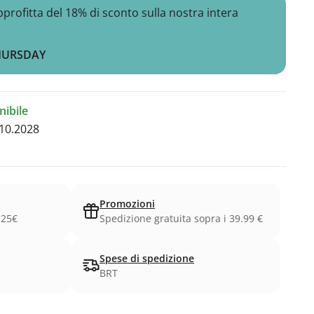
ofitta del 18% di sconto sulla nostra intera
HURSDAY
ibile
10.2028
Promozioni
.25€
Spedizione gratuita sopra i 39.99 €
Spese di spedizione
BRT