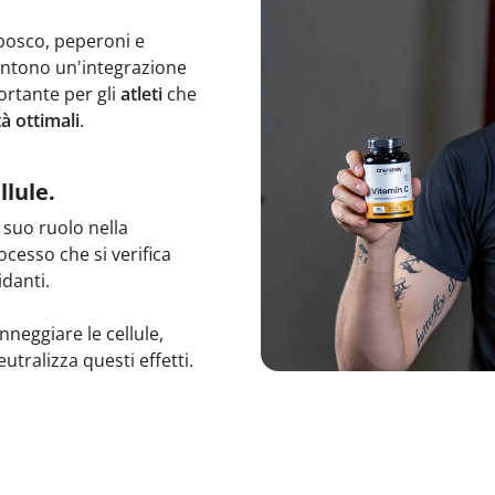
 bosco, peperoni e
sentono un'integrazione
ortante per gli
atleti
che
à ottimali
.
llule.
l suo ruolo nella
ocesso che si verifica
idanti.
nneggiare le cellule,
utralizza questi effetti.