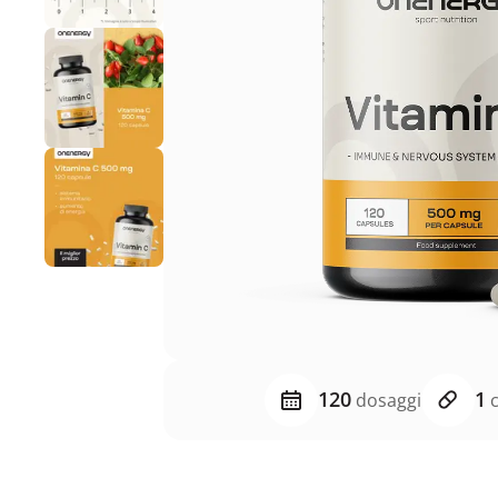
120
1
dosaggi
c