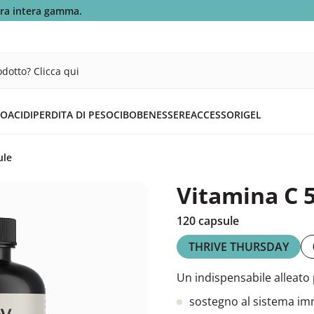
tra intera gamma.
dotto? Clicca qui
OACIDI
PERDITA DI PESO
CIBO
BENESSERE
ACCESSORI
GEL
ule
Vitamina C 
120 capsule
THRIVE THURSDAY
Un indispensabile alleato 
sostegno al sistema im