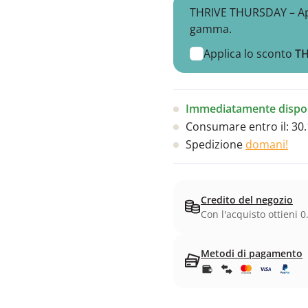
THRIVE THURSDAY – Appr
gamma.
Applica lo sconto
T
Immediatamente dispon
Consumare entro il:
30.
Spedizione
domani!
Credito del negozio
Con l'acquisto ottieni 0
Metodi di pagamento