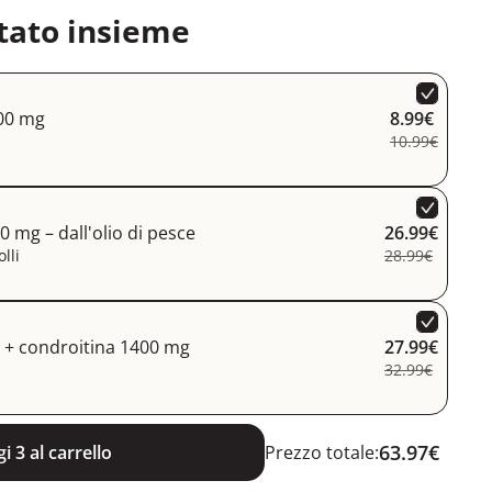
tato insieme
00 mg
8.99€
10.99€
 mg – dall'olio di pesce
26.99€
lli
28.99€
+ condroitina 1400 mg
27.99€
32.99€
63.97€
i 3 al carrello
Prezzo totale: