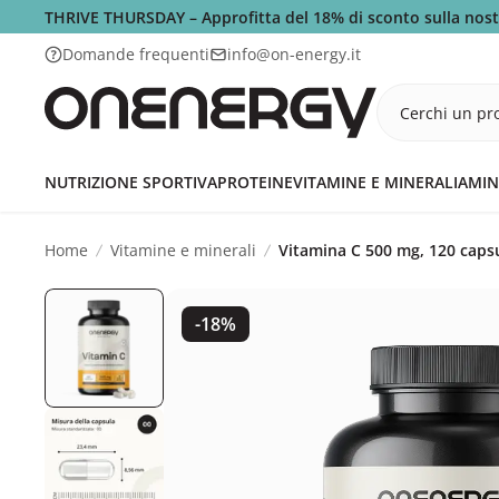
THRIVE THURSDAY – Approfitta del 18% di sconto sulla nos
Domande frequenti
info@on-energy.it
Cerchi un pro
NUTRIZIONE SPORTIVA
PROTEINE
VITAMINE E MINERALI
AMIN
Home
Vitamine e minerali
Vitamina C 500 mg, 120 caps
-18%