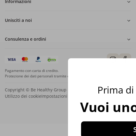
Informazioni
Unisciti a noi
Consulenza e ordini
Pagamento con carta di credito.
Protezione dei dati personali tramite crittografia SSL.
Prima di 
Copyright © Be Healthy Group d.o.o. 2012 - 2026
Utilizzo dei cookie
Impostazioni dei cookie
Mappa del sito
Vuoi uno
S