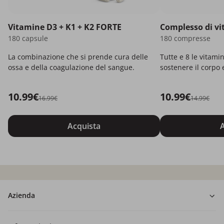
Vitamine D3 + K1 + K2 FORTE
Complesso di v
180 capsule
180 compresse
La combinazione che si prende cura delle
Tutte e 8 le vitami
ossa e della coagulazione del sangue.
sostenere il corpo 
10.99€
10.99€
16.99€
14.99€
Acquista
A
Azienda