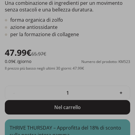
Una combinazione di ingredienti per un movimento
senza ostacoli e una bellezza duratura.
forma organica di zolfo
azione antiossidante
per la formazione di collagene
47.99€
65.97€
0.09€
/giorno
Numero del prodotto: KM523
Il prezzo più basso negli ultimi 30 giorni: 47.99€
-
+
Nel carrello
THRIVE THURSDAY – Approfitta del 18% di sconto
sulla nostra intera gamma.