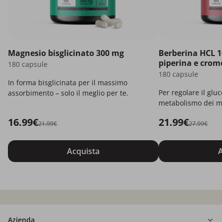
Magnesio bisglicinato 300 mg
Berberina HCL 1
piperina e crom
180 capsule
180 capsule
In forma bisglicinata per il massimo
Per regolare il gluc
assorbimento – solo il meglio per te.
metabolismo dei m
16.99€
21.99€
21.99€
27.99€
Acquista
A
Azienda