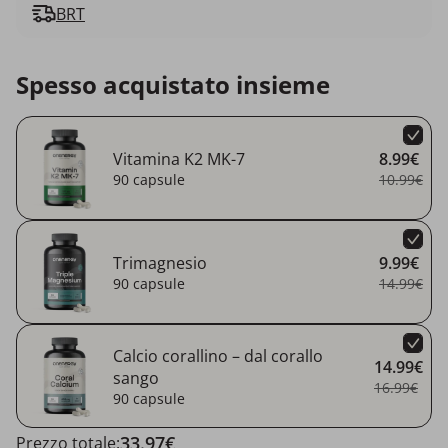
BRT
Spesso acquistato insieme
Vitamina K2 MK-7
8.99€
90 capsule
10.99€
Trimagnesio
9.99€
90 capsule
14.99€
Calcio corallino – dal corallo
14.99€
sango
16.99€
90 capsule
33.97€
Prezzo totale: