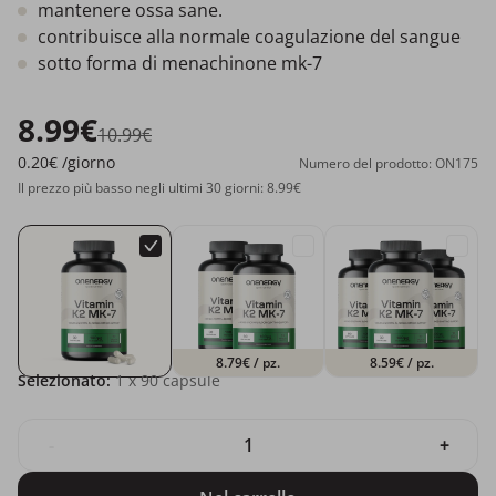
mantenere ossa sane.
contribuisce alla normale coagulazione del sangue
sotto forma di menachinone mk-7
8.99€
10.99€
0.20€
/giorno
Numero del prodotto: ON175
Il prezzo più basso negli ultimi 30 giorni: 8.99€
8.79€
/ pz.
8.59€
/ pz.
Selezionato:
1
x 90 capsule
-
+