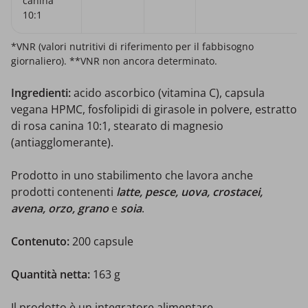
canina
10:1
*VNR (valori nutritivi di riferimento per il fabbisogno
giornaliero). **VNR non ancora determinato.
Ingredienti:
acido ascorbico (vitamina C), capsula
vegana HPMC, fosfolipidi di girasole in polvere, estratto
di rosa canina 10:1, stearato di magnesio
(antiagglomerante).
Prodotto in uno stabilimento che lavora anche
prodotti contenenti
latte, pesce, uova, crostacei,
avena, orzo, grano
e
soia
.
Contenuto:
200 capsule
Quantità netta:
163 g
Il prodotto è un integratore alimentare.