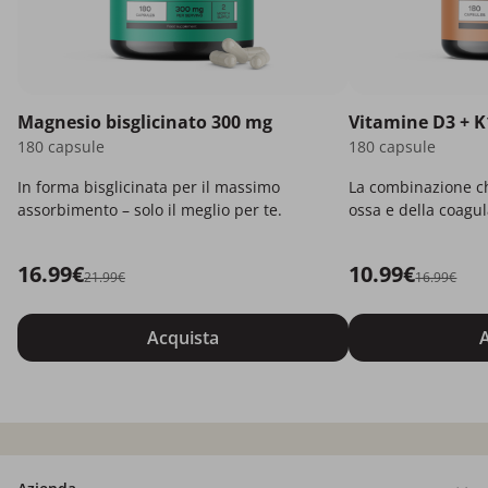
Magnesio bisglicinato 300 mg
Vitamine D3 + K
180 capsule
180 capsule
In forma bisglicinata per il massimo
La combinazione ch
assorbimento – solo il meglio per te.
ossa e della coagu
16.99€
10.99€
21.99€
16.99€
Acquista
A