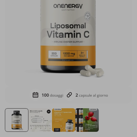
100
2
dosaggi
capsule al giorno