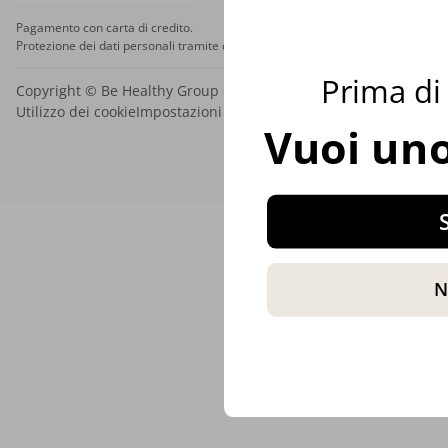
Pagamento con carta di credito.
Protezione dei dati personali tramite crittografia SSL.
Prima di 
Copyright © Be Healthy Group d.o.o. 2012 - 2026
Utilizzo dei cookie
Impostazioni dei cookie
Mappa del sito
Vuoi uno
S
N